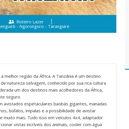
Roteiro Lazer
rengueti - Ngorongoro - Taranguire
 a melhor região da África. A Tanzânia é um destino
de natureza selvagem, conhecido por sua rica cultura
erada um dos destinos mais acolhedores da África,
nte seguro.
em avistados espetaculares baobás gigantes, manadas
os, búfalos, impalas e a possibilidade de avistar
 muito mais. Tudo isso em veículos 4x4, adaptador
cionar vistas incríveis dos animais, cooler com água