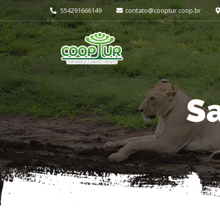
554291666149
contato@cooptur.coop.br
Sa