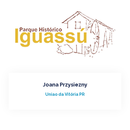
Joana Przysiezny
Uniao da Vitória PR